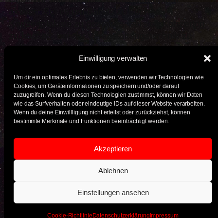
aktiven: Sei es um Bands zu buchen,
Konzertplakate zu gestalten, bei den Konzerten
zu kochen, bei der Veranstaltungstechnik zu
helfen, eine Thekenschicht zu übernehmen
Einwilligung verwalten
oder am Tag nach dem Konzert gemeinsam den
Laden zu putzen. Keine Vorerfahrung
Um dir ein optimales Erlebnis zu bieten, verwenden wir Technologien wie
notwendig, wir bringen uns alles selbst bei! Meld
Cookies, um Geräteinformationen zu speichern und/oder darauf
zuzugreifen. Wenn du diesen Technologien zustimmst, können wir Daten
dich am besten einfach bei uns via Instagram:
wie das Surfverhalten oder eindeutige IDs auf dieser Website verarbeiten.
https://www.instagram.com/ransom_noise
Wenn du deine Einwillligung nicht erteilst oder zurückziehst, können
bestimmte Merkmale und Funktionen beeinträchtigt werden.
Akzeptieren
Raumstation Rödelheim, Auf der Insel 14, 60489
Ablehnen
Frankfurt am Main
Einstellungen ansehen
Cookie-Richtlinie
Datenschutzerklärung
Impressum