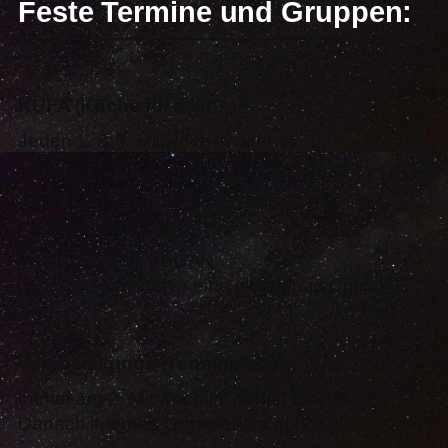
Feste Termine und Gruppen:
KÜFA (Küche für alle)
Jeden 1. & 3. Mittwoch im Monat
Wer mitkochen möchte kommt bitte um
17 Uhr
Ab
20 Uhr
leckeres Essen zum
Selbstkostenpreis.
WIR KOCHEN VEGAN
…und es gibt immer eine glutenfreie Option!
Veranstaltungs-/Terminplenum
Immer am 2. Mittwoch im Monat um 19 Uhr
Danach internes Orgaplenum ab 20:00 Uhr