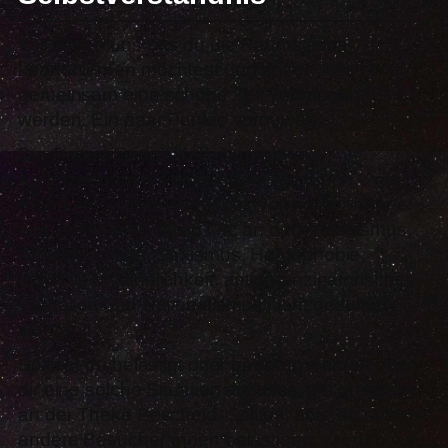
Wir freuen uns das du die Raumstation
kennenlernen möchtest und hoffen, dass wir
gemeinsam eine schöne Zeit verbringen
werden. Ein paar Punkte vorneweg:
Die Raumstation ist ein Jugend- und
Kulturzentrum mit politischem Anspruch – ein
Freiraum, in dem wir respektvoll miteinander
umgehen. Dies ist ein Ort, an dem Rassismus,
Antisemitismus, Sexismus, Homophobie,
LGBTIQA*-feindlichkeit, antiemanzipatorisches
Verhalten und Nationalismus nicht geduldet
werden!
Solltest du belästigt oder bedräng werden oder
dir eine solche Situation auffallen, gib uns bitte
an der Theke Bescheid. Solltest aber du selbst
andere Besucher*innen belästigen, werden wir