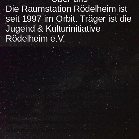
Die Raumstation Rödelheim ist
seit 1997 im Orbit. Träger ist die
Jugend & Kulturinitiative
Rödelheim e.V.
Von gemeinsamen Kochen über Partys,
Konzerte, Info- und
Diskussionsveranstaltungen, Poetry- Slam,
Theateraufführungen, DJ-Workshops, Kino-
und Spieleabende bis hin zur Hilfe zu
Amtsfragen sind Angebot und Möglichkeiten
riesig. Wir sind auch verantwortlich für das
alljährliche Parkfest im Solmspark.