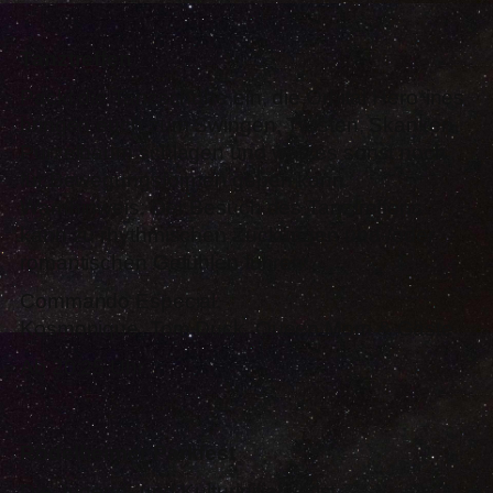
Tanztreffen
Packt die Tanzschuhe ein, die Orbital Hero*ines
bringen euch zum Swingen, Twisten, Skanken,
Purzelbaum schlagen und was es sonst noch
für Bewegungsformen geben kann.
Warnhinweis: Der Besuch des Tanztreffens
kann zu rhythmischen Zuckungen und-/oder
romantischen Gefühlen führen!
Commando Especial:
Kosmonique, Tom Duck, Queen Mom & Gäste
Ab 20:25 Uhr
Rödelheimer Parkfest
Die Jugend- und Kulturinitiative ist