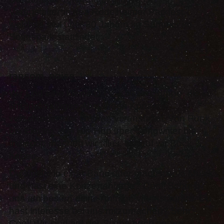
Veranstalter*in des Rödelheimer Parkfest,
welches seit über 30 Jahren im Sommer im
Solmspark stattfindet.
ransom_noise
Wir sind eine kleine D.I.Y. Konzertgruppe, die in
unregelmäßigen Abständen Konzerte
verschiedenster Genres veranstaltet. Von Punk
bis Electro, von Hip Hop über Songwriter bis
Indiepop machen wir alles, worauf wir Bock
haben.
Du spielst in einer Band oder machst solo Musik
und hast eine Konzertanfrage? Cool! Schreib
uns am besten deine Anfrage via Instagram. Du
hast Interesse bei uns mitzumachen? Sehr
Cool! Wir sind auf der Suche nach neuen