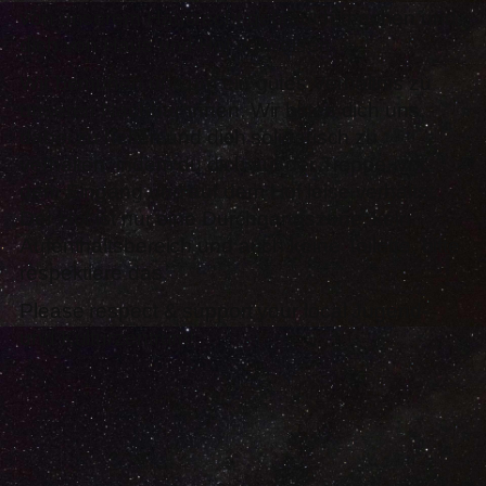
von unserem Hausrecht gebrauch machen und
dich von Haus und Hof verweisen.
Wir bemühen uns um ein gutes Verhältnis zu
unseren Nachbar*innen. Wir bitten dich uns
dabei zu helfen und dich solidarisch zu
verhalten, indem du dich auf der Treppe, vor
dem Eingang und auf dem Hof leise verhältst.
Der Hof ist nur eine Durchgangszone, kein
Aufenthaltsbereich und auch keine Toilette, bitte
respektiere das.
Please respect & support your local Jugend-
und Kulturzentrum!